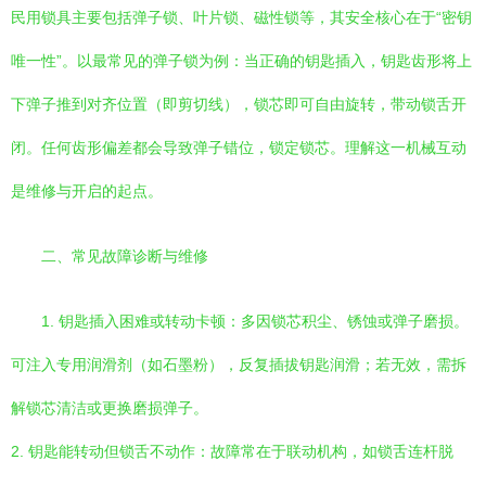
民用锁具主要包括弹子锁、叶片锁、磁性锁等，其安全核心在于“密钥
唯一性”。以最常见的弹子锁为例：当正确的钥匙插入，钥匙齿形将上
下弹子推到对齐位置（即剪切线），锁芯即可自由旋转，带动锁舌开
闭。任何齿形偏差都会导致弹子错位，锁定锁芯。理解这一机械互动
是维修与开启的起点。
二、常见故障诊断与维修
1. 钥匙插入困难或转动卡顿：多因锁芯积尘、锈蚀或弹子磨损。
可注入专用润滑剂（如石墨粉），反复插拔钥匙润滑；若无效，需拆
解锁芯清洁或更换磨损弹子。
2. 钥匙能转动但锁舌不动作：故障常在于联动机构，如锁舌连杆脱