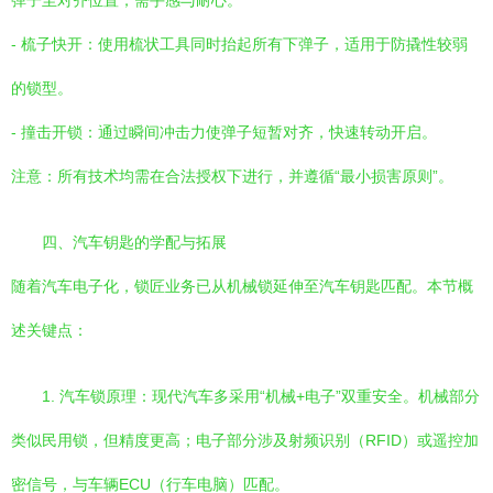
弹子至对齐位置，需手感与耐心。
- 梳子快开：使用梳状工具同时抬起所有下弹子，适用于防撬性较弱
的锁型。
- 撞击开锁：通过瞬间冲击力使弹子短暂对齐，快速转动开启。
注意：所有技术均需在合法授权下进行，并遵循“最小损害原则”。
四、汽车钥匙的学配与拓展
随着汽车电子化，锁匠业务已从机械锁延伸至汽车钥匙匹配。本节概
述关键点：
1. 汽车锁原理：现代汽车多采用“机械+电子”双重安全。机械部分
类似民用锁，但精度更高；电子部分涉及射频识别（RFID）或遥控加
密信号，与车辆ECU（行车电脑）匹配。